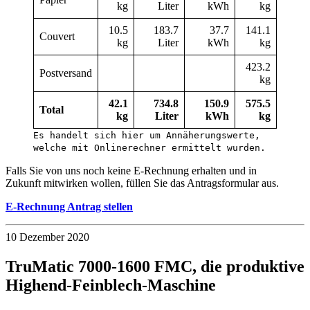
kg
Liter
kWh
kg
10.5
183.7
37.7
141.1
Couvert
kg
Liter
kWh
kg
423.2
Postversand
kg
42.1
734.8
150.9
575.5
Total
kg
Liter
kWh
kg
Es handelt sich hier um Annäherungswerte,
welche mit Onlinerechner ermittelt wurden.
Falls Sie von uns noch keine E-Rechnung erhalten und in
Zukunft mitwirken wollen, füllen Sie das Antragsformular aus.
E-Rechnung Antrag stellen
10 Dezember 2020
TruMatic 7000-1600 FMC, die produktive
Highend-Feinblech-Maschine