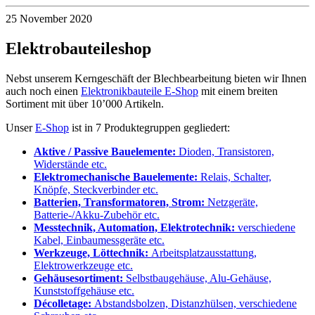
mit
mit
25 November 2020
LAMS
LAMS
(Laser
(Laser
Angle
Angle
Elektrobauteileshop
Measuring
Measuring
System)
System)
Nebst unserem Kerngeschäft der Blechbearbeitung bieten wir Ihnen
auch noch einen
Elektronikbauteile E-Shop
mit einem breiten
Sortiment mit über 10’000 Artikeln.
Unser
E-Shop
ist in 7 Produktegruppen gegliedert:
Aktive / Passive Bauelemente:
Dioden, Transistoren,
Widerstände etc.
Elektromechanische Bauelemente:
Relais, Schalter,
Knöpfe, Steckverbinder etc.
Batterien, Transformatoren, Strom:
Netzgeräte,
Batterie-/Akku-Zubehör etc.
Messtechnik, Automation, Elektrotechnik:
verschiedene
Kabel, Einbaumessgeräte etc.
Werkzeuge, Löttechnik:
Arbeitsplatzausstattung,
Elektrowerkzeuge etc.
Gehäusesortiment:
Selbstbaugehäuse, Alu-Gehäuse,
Kunststoffgehäuse etc.
Décolletage:
Abstandsbolzen, Distanzhülsen, verschiedene