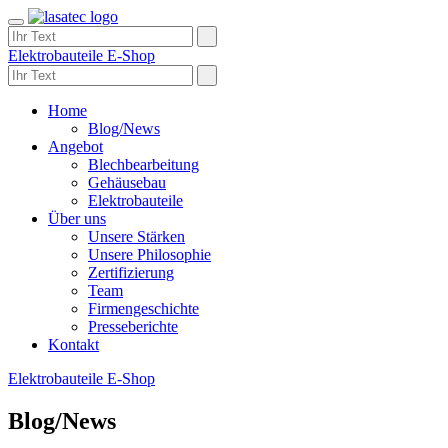
Toggle
navigation
Elektrobauteile E-Shop
Home
Blog/News
Angebot
Blechbearbeitung
Gehäusebau
Elektrobauteile
Über uns
Unsere Stärken
Unsere Philosophie
Zertifizierung
Team
Firmengeschichte
Presseberichte
Kontakt
Elektrobauteile E-Shop
Blog/News