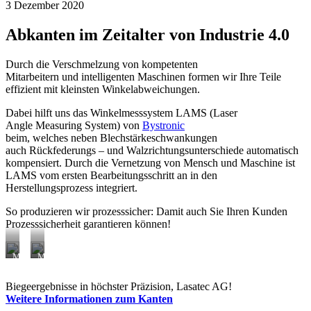
3 Dezember 2020
Abkanten im Zeitalter von Industrie 4.0
Durch die Verschmelzung von kompetenten
Mitarbeitern und intelligenten Maschinen formen wir Ihre Teile
effizient mit kleinsten Winkelabweichungen.
Dabei hilft uns das Winkelmesssystem LAMS (Laser
Angle Measuring System) von
Bystronic
beim, welches neben Blechstärkeschwankungen
auch Rückfederungs – und Walzrichtungsunterschiede automatisch
kompensiert. Durch die Vernetzung von Mensch und Maschine ist
LAMS vom ersten Bearbeitungsschritt an in den
Herstellungsprozess integriert.
So produzieren wir prozesssicher: Damit auch Sie Ihren Kunden
Prozesssicherheit garantieren können!
Messung
Messung
und
und
Kompensation
Kompensation
Biegeergebnisse in höchster Präzision, Lasatec AG!
während
während
Weitere Informationen zum Kanten
des
des
Biegens
Biegens