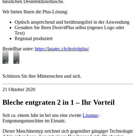
hässlichen Desinfektionsflasche.
Wir bieten Ihnen die Plus-Lösung:
Optisch ansprechend und berührungsfrei in der Anwendung
Gestalten Sie Ihren DesivitPlus selbst (eigenes Logo oder
Text)
Regional produziert
Bestellbar unter:
https://lasatec.ch/desivitplus/
Medizinisches
Espace
Zentrum
Broker
Oetwil
Schützen Sie ihre Mitmenschen und sich.
am
See
21 Oktober 2020
Bleche entgraten 2 in 1 – Ihr Vorteil
Seit ca. einem Jahr ist bei uns eine zweite
Lissmac
-
Entgratungsmaschine im Einsatz.
Dieser Maschinentyp zeichnet sich gegenüber gängiger Technologie