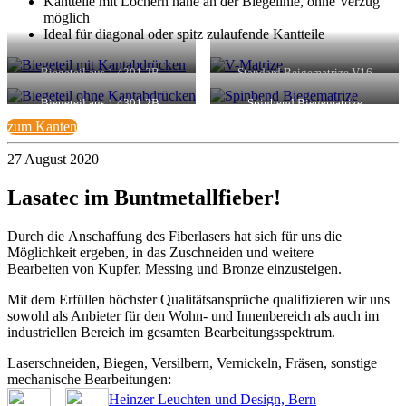
Kantteile mit Löchern nahe an der Biegelinie, ohne Verzug
möglich
Ideal für diagonal oder spitz zulaufende Kantteile
Biegeteil aus 1.4301 2B,
Standard Beigematrize V16
3.0mm abgekantet in
einer Standard V-Matrize mit
Biegeteil aus 1.4301 2B,
Spinbend Biegematrize
typischen Biegeabdrücken.
3.0mm abgekantet in
zum Kanten
einer Spinbend-Matrize
abdruckfrei, Schenkelhöhe von
nur 8.0mm!
27 August 2020
Lasatec im Buntmetallfieber!
Durch die Anschaffung des Fiberlasers hat sich für uns die
Möglichkeit ergeben, in das Zuschneiden und weitere
Bearbeiten von Kupfer, Messing und Bronze einzusteigen.
Mit dem Erfüllen höchster Qualitätsansprüche qualifizieren wir uns
sowohl als Anbieter für den Wohn- und Innenbereich als auch im
industriellen Bereich im gesamten Bearbeitungsspektrum.
Laserschneiden, Biegen, Versilbern, Vernickeln, Fräsen, sonstige
mechanische Bearbeitungen:
Heinzer Leuchten und Design, Bern