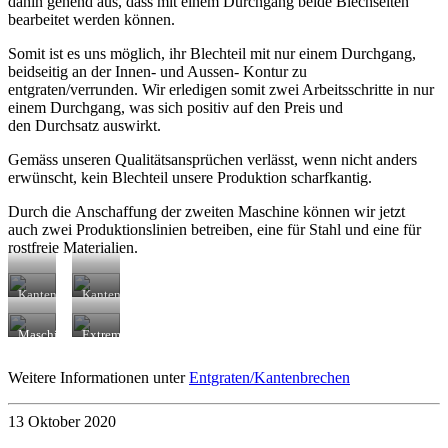
dahin gehend aus, dass mit einem Durchgang beide Blechseiten
bearbeitet werden können.
Somit ist es uns möglich, ihr Blechteil mit nur einem Durchgang,
beidseitig an der Innen- und Aussen- Kontur zu
entgraten/verrunden. Wir erledigen somit zwei Arbeitsschritte in nur
einem Durchgang, was sich positiv auf den Preis und
den Durchsatz auswirkt.
Gemäss unseren Qualitätsansprüchen verlässt, wenn nicht anders
erwünscht, kein Blechteil unsere Produktion scharfkantig.
Durch die Anschaffung der zweiten Maschine können wir jetzt
auch zwei Produktionslinien betreiben, eine für Stahl und eine für
rostfreie Materialien.
Kantenverrundung
Kantenverrundung
bei
bei
Aluminium
Aluminium
Maschineninnenansicht /
Extrembeispiel
Quelle: Lissmac
/
Quelle: Lissmac
Weitere Informationen unter
Entgraten/Kantenbrechen
13 Oktober 2020