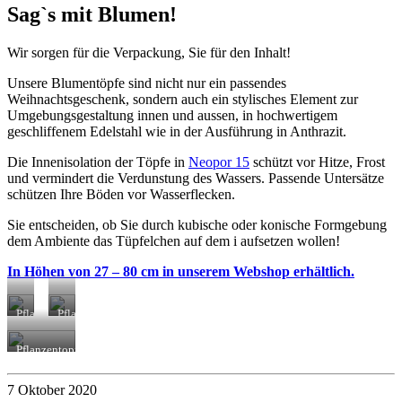
Sag`s mit Blumen!
Wir sorgen für die Verpackung, Sie für den Inhalt!
Unsere Blumentöpfe sind nicht nur ein passendes
Weihnachtsgeschenk, sondern auch ein stylisches Element zur
Umgebungsgestaltung innen und aussen, in hochwertigem
geschliffenem Edelstahl wie in der Ausführung in Anthrazit.
Die Innenisolation der Töpfe in
Neopor 15
schützt vor Hitze, Frost
und vermindert die Verdunstung des Wassers. Passende Untersätze
schützen Ihre Böden vor Wasserflecken.
Sie entscheiden, ob Sie durch kubische oder konische Formgebung
dem Ambiente das Tüpfelchen auf dem i aufsetzen wollen!
In Höhen von 27 – 80 cm in unserem Webshop erhältlich.
Pflanzentopf
Pflanzentopf
konisch
konisch
400/600/800mm,
400/600/800mm,
Pflanzentopf
farbig
Edelstahl,
kubisch
–
Isoliert
270/350/430mm,
anthrazitgrau,
7 Oktober 2020
Edelstahl,
Isoliert