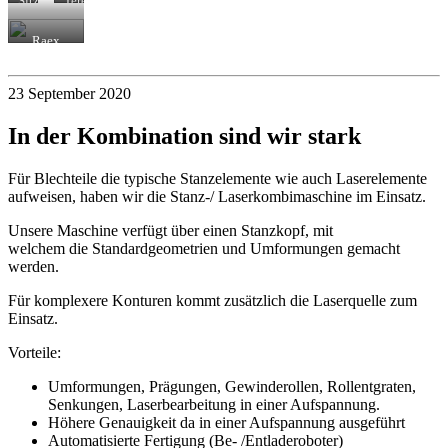
Sitzungszimmer
Tereppe
Kulturcasino
aus
Bern
Raex
Raex
Design
Design
Plus
Plus
Blech
23 September 2020
In der Kombination sind wir stark
Für Blechteile die typische Stanzelemente wie auch Laserelemente
aufweisen, haben wir die Stanz-/ Laserkombimaschine im Einsatz.
Unsere Maschine verfügt über einen Stanzkopf, mit
welchem die Standardgeometrien und Umformungen gemacht
werden.
Für komplexere Konturen kommt zusätzlich die Laserquelle zum
Einsatz.
Vorteile:
Umformungen, Prägungen, Gewinderollen, Rollentgraten,
Senkungen, Laserbearbeitung in einer Aufspannung.
Höhere Genauigkeit da in einer Aufspannung ausgeführt
Automatisierte Fertigung (Be- /Entladeroboter)