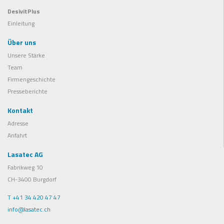
DesivitPlus
Einleitung
Über uns
Unsere Stärke
Team
Firmengeschichte
Presseberichte
Kontakt
Adresse
Anfahrt
Lasatec AG
Fabrikweg 10
CH-3400 Burgdorf
T +41 34 420 47 47
info@lasatec.ch